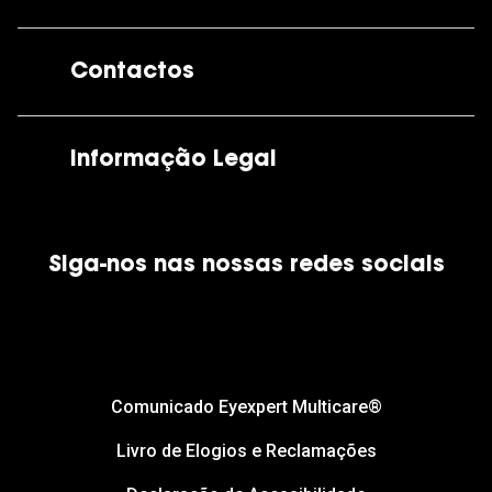
A GrandOptical
Contactos
As nossas lojas
Por e-mail:
apoiocliente@grandoptical.pt
Informação Legal
Condições Comerciais
Siga-nos nas nossas redes sociais
Política de Cookies
Política de Privacidade
Financiamento
Comunicado Eyexpert Multicare®
Livro de Elogios e Reclamações