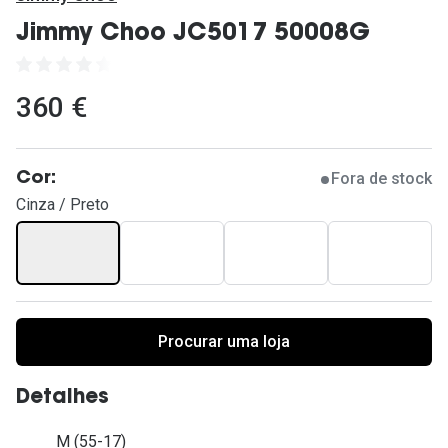
Ver todas
Jimmy Choo JC5017 50008G
Cuidado
Vantagens
360 €
Fora de stock
Cor:
Cinza / Preto
Procurar uma loja
Detalhes
M (55-17)