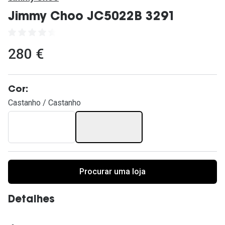
Ver todas
Jimmy Choo JC5022B 3291
Cuidado
Vantagens
280 €
Cor:
Castanho / Castanho
Procurar uma loja
Detalhes