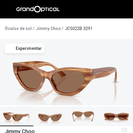
Ir para o
conteúdo
A Gran
Óculos de sol
Jimmy Choo
JC5022B 3291
Compromi
Experimentar
Histórias
@suissas
Pedro Nor
Marta Villa
Luís Corre
Ayres Gon
Inês Corre
Jimmy Choo