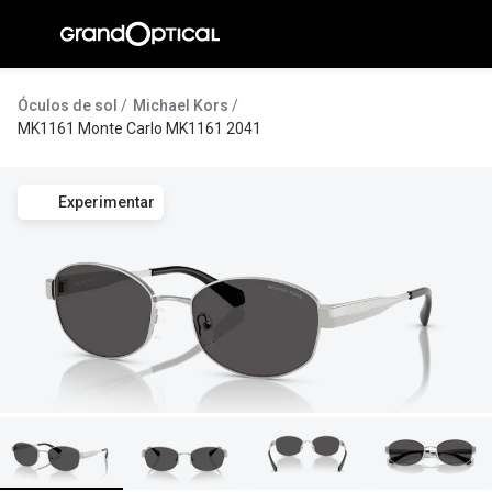
Ir para o
conteúdo
A Gran
Óculos de sol
Michael Kors
MK1161 Monte Carlo MK1161 2041
Compromi
Histórias
Experimentar
@suissas
Pedro Nor
Marta Villa
Luís Corre
Ayres Gon
Inês Corre