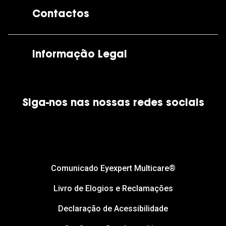
A GrandOptical
Contactos
As nossas lojas
Por e-mail:
apoiocliente@grandoptical.pt
Informação Legal
Condições Comerciais
Siga-nos nas nossas redes sociais
Política de Cookies
Política de Privacidade
Financiamento
Comunicado Eyexpert Multicare®
Livro de Elogios e Reclamações
Declaração de Acessibilidade