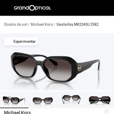
Ir para o
conteúdo
A Gran
Óculos de sol
Michael Kors
Siesta Key MK2240U 2582
Compromi
Experimentar
Histórias
@suissas
Pedro Nor
Marta Villa
Luís Corre
Ayres Gon
Inês Corre
Michael Kors