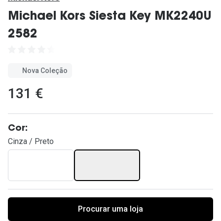
Ver todas
Michael Kors Siesta Key MK2240U
Cuidado
2582
Vantagens
Nova Coleção
131 €
Cor:
Cinza / Preto
Procurar uma loja