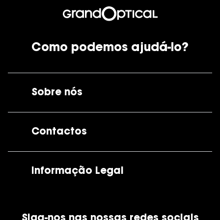
Como podemos ajudá-lo?
Sobre nós
A GrandOptical
Contactos
As nossas lojas
Por e-mail:
apoiocliente@grandoptical.pt
Informação Legal
Condições Comerciais
Siga-nos nas nossas redes sociais
Política de Cookies