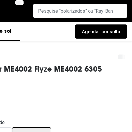
Agendar consulta
e sol
r ME4002 Flyze ME4002 6305
cas
ado