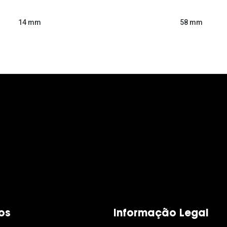
58 mm
14 mm
os
Informação Legal