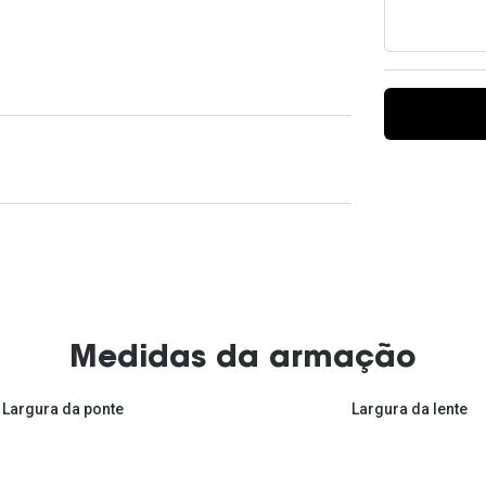
Ver todas
Todas as marcas
Gotas oftálmicas
Financiamento
Medidas da armação
Largura da ponte
Largura da lente