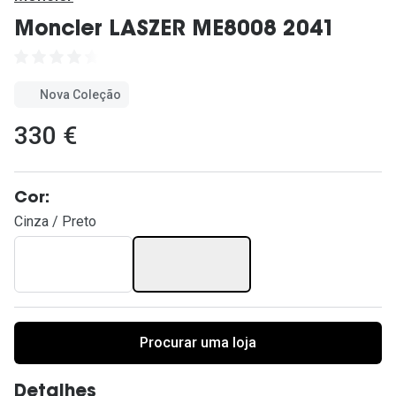
Ver todas
Moncler LASZER ME8008 2041
Cuidado
Vantagens
Nova Coleção
330 €
Cor:
Cinza / Preto
Procurar uma loja
Detalhes