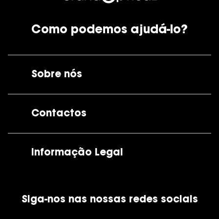
Como podemos ajudá-lo?
Sobre nós
A GrandOptical
Contactos
As nossas lojas
Por e-mail:
apoiocliente@grandoptical.pt
Informação Legal
Condições Comerciais
Siga-nos nas nossas redes sociais
Política de Cookies