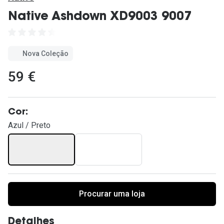
Ver todas
Native Ashdown XD9003 9007
Cuidado
Vantagens
Nova Coleção
59 €
Cor:
Azul / Preto
Procurar uma loja
Detalhes