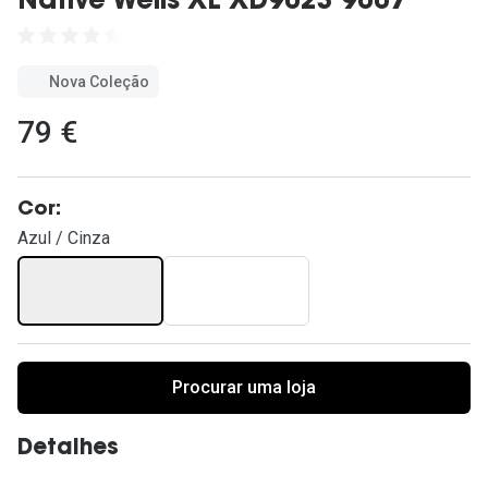
Native Wells XL XD9023 9007
Ver todas
Cuidado
Nova Coleção
Vantagens
79 €
Cor:
Azul / Cinza
Procurar uma loja
Detalhes