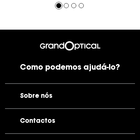
Como podemos ajudá-lo?
Sobre nós
A GrandOptical
Contactos
As nossas lojas
Por e-mail:
apoiocliente@grandoptical.pt