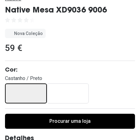
Ver todas
Native Mesa XD9036 9006
Cuidado
Vantagens
Nova Coleção
59 €
Cor:
Castanho / Preto
Procurar uma loja
Detalhes