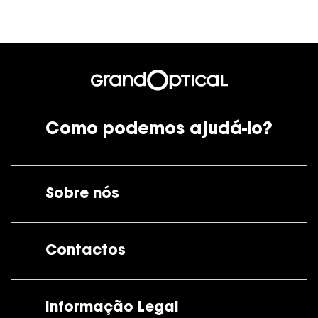
Como podemos ajudá-lo?
Sobre nós
A GrandOptical
Contactos
As nossas lojas
Por e-mail:
apoiocliente@grandoptical.pt
Informação Legal