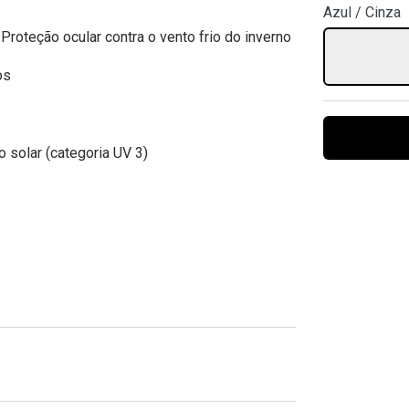
Azul / Cinza
Ver todas
Todas as marcas
Gotas oftálmicas
 Proteção ocular contra o vento frio do inverno
Financiamento
os
o solar (categoria UV 3)