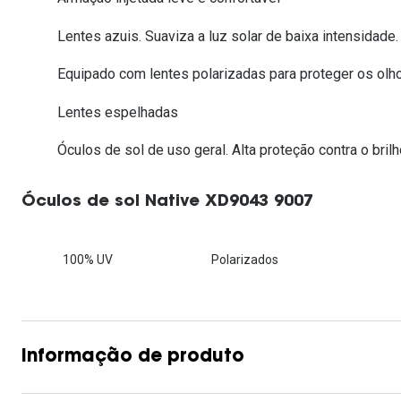
Lentes de contacto que previnem e aliviam a
Inês Correia
Aviador
Fadiga Digital
Lentes azuis. Suaviza a luz solar de baixa intensidade.
Ver todas
Rectangular / Quadrado
Equipado com lentes polarizadas para proteger os olh
Reciclagem de lentes de
contacto
Lentes espelhadas
Óculos de sol de uso geral. Alta proteção contra o brilh
Óculos de sol Native XD9043 9007
100% UV
Polarizados
Informação de produto