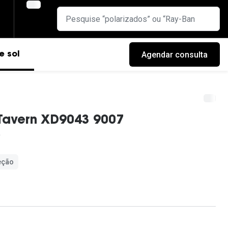
Agendar consulta
e sol
Tavern XD9043 9007
eção
cas