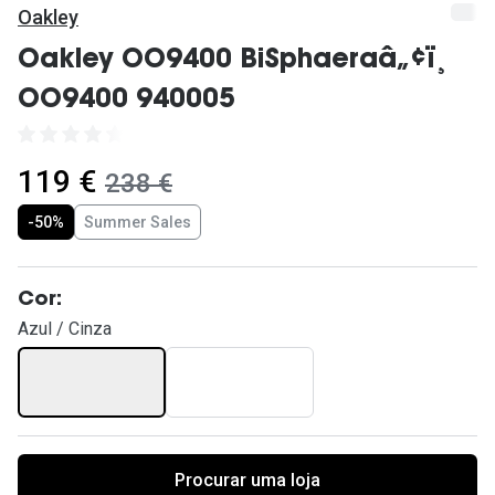
Ver todas
Oakley
Cuidado
Oakley OO9400 BiSphaeraâ„¢ï¸
OO9400 940005
Vantagens
agora:
119 €
era:
238 €
-50%
Summer Sales
Cor:
Azul / Cinza
Procurar uma loja