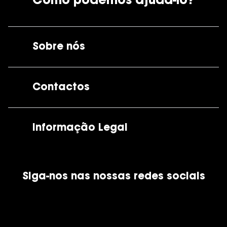
Como podemos ajudá-lo?
Sobre nós
A GrandOptical
Contactos
As nossas lojas
Por e-mail:
apoiocliente@grandoptical.pt
Informação Legal
Condições Comerciais
Siga-nos nas nossas redes sociais
Política de Cookies
Política de Privacidade
Financiamento