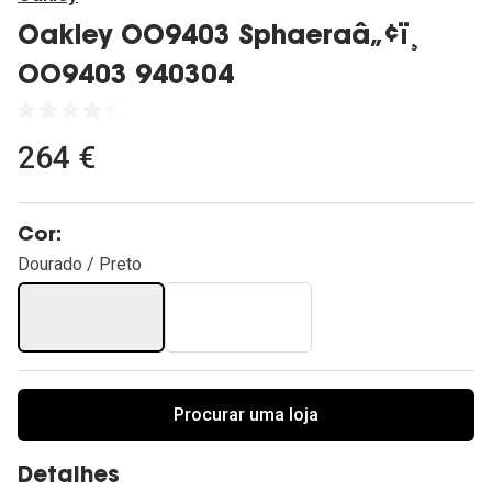
Ver todas
Oakley OO9403 Sphaeraâ„¢ï¸
Cuidado
OO9403 940304
Vantagens
264 €
Cor:
Dourado / Preto
Procurar uma loja
Detalhes