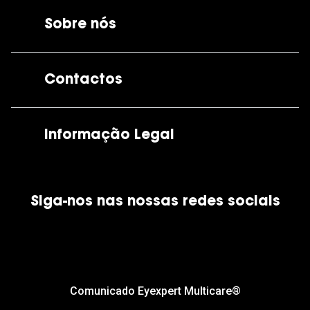
Sobre nós
A GrandOptical
Contactos
As nossas lojas
Por e-mail:
apoiocliente@grandoptical.pt
Informação Legal
Condições Comerciais
Siga-nos nas nossas redes sociais
Política de Cookies
Política de Privacidade
Financiamento
Comunicado Eyexpert Multicare®