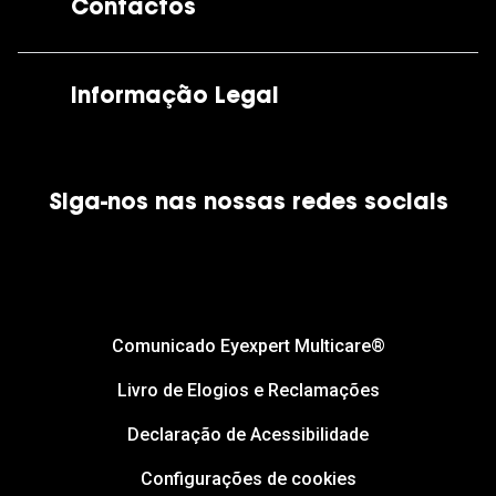
Contactos
As nossas lojas
Por e-mail:
apoiocliente@grandoptical.pt
Informação Legal
Condições Comerciais
Siga-nos nas nossas redes sociais
Política de Cookies
Política de Privacidade
Financiamento
Comunicado Eyexpert Multicare®
Livro de Elogios e Reclamações
Declaração de Acessibilidade
Configurações de cookies