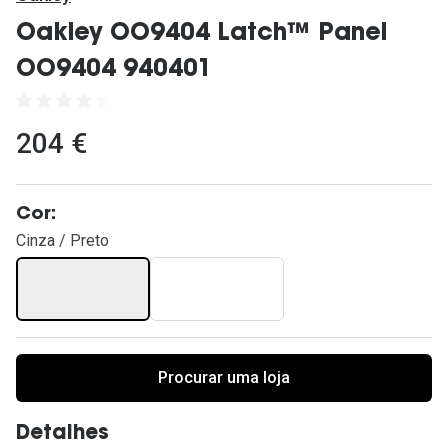
Ver todas
Oakley OO9404 Latch™ Panel
Cuidado
OO9404 940401
Vantagens
204 €
Cor:
Cinza / Preto
Procurar uma loja
Detalhes