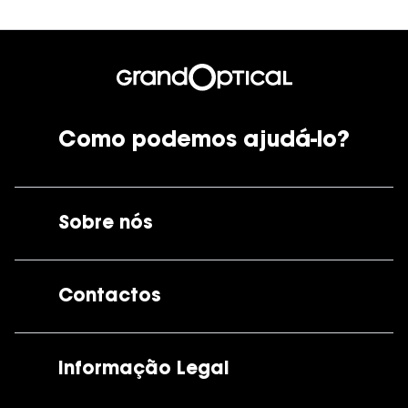
Como podemos ajudá-lo?
Sobre nós
A GrandOptical
Contactos
As nossas lojas
Por e-mail:
apoiocliente@grandoptical.pt
Informação Legal