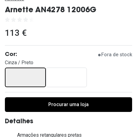
Ver todas
Arnette AN4278 12006G
Cuidado
Vantagens
113 €
Fora de stock
Cor:
Cinza / Preto
Procurar uma loja
Detalhes
Armações retangulares pretas