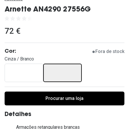
Ver todas
Arnette AN4290 27556G
Cuidado
Vantagens
72 €
Fora de stock
Cor:
Cinza / Branco
Procurar uma loja
Detalhes
Armações retangulares brancas