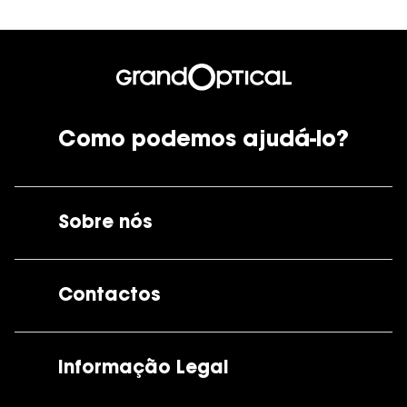
Como podemos ajudá-lo?
Sobre nós
A GrandOptical
Contactos
As nossas lojas
Por e-mail:
apoiocliente@grandoptical.pt
Informação Legal