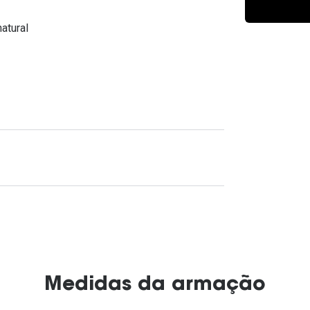
Ver todas
Todas as marcas
Gotas oftálmicas
atural
Financiamento
Medidas da armação