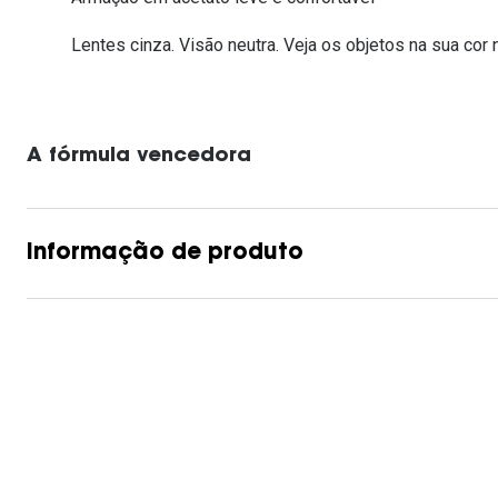
Lentes de contacto que previnem e aliviam a
Inês Correia
Aviador
Fadiga Digital
Lentes cinza. Visão neutra. Veja os objetos na sua cor n
Ver todas
Rectangular / Quadrado
Reciclagem de lentes de
contacto
A fórmula vencedora
Informação de produto