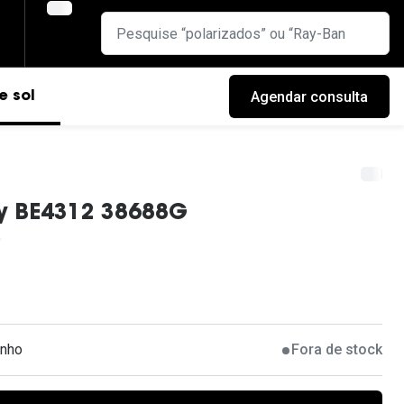
Agendar consulta
e sol
ry BE4312 38688G
anho
Fora de stock
cas