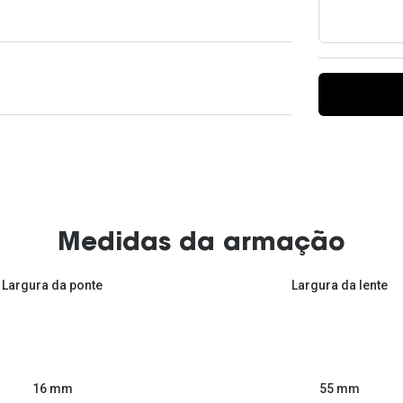
Ver todas
Todas as marcas
Gotas oftálmicas
Financiamento
Medidas da armação
Largura da ponte
Largura da lente
55 mm
16 mm