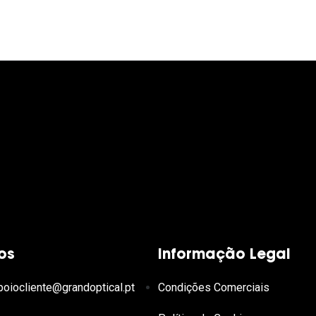
os
Informação Legal
poiocliente@grandoptical.pt
Condições Comerciais