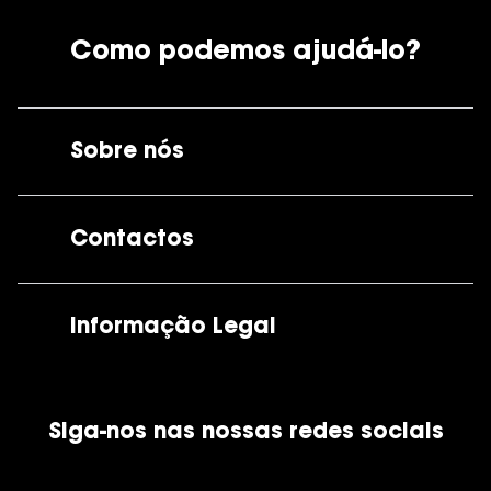
Como podemos ajudá-lo?
Sobre nós
A GrandOptical
Contactos
As nossas lojas
Por e-mail:
apoiocliente@grandoptical.pt
Informação Legal
Condições Comerciais
Siga-nos nas nossas redes sociais
Política de Cookies
Política de Privacidade