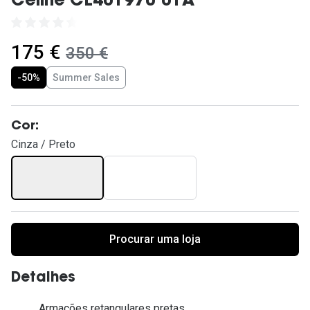
Celine CL40197U 01A
Ver todas
Cuidado
agora:
175 €
era:
350 €
Vantagens
-50%
Summer Sales
Cor:
Cinza / Preto
Procurar uma loja
Detalhes
Armações retangulares pretas