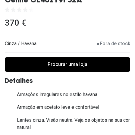
Celine CL40219I 52A
Ver todas
Cuidado
370 €
Vantagens
Cinza / Havana
Fora de stock
Procurar uma loja
Detalhes
Armações irregulares no estilo havana
Armação em acetato leve e confortável
Lentes cinza. Visão neutra. Veja os objetos na sua cor
natural