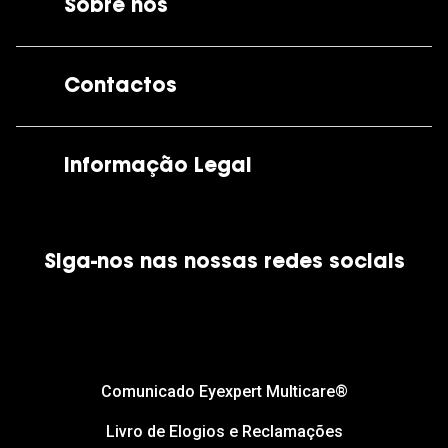
Sobre nós
A GrandOptical
Contactos
As nossas lojas
Por e-mail:
apoiocliente@grandoptical.pt
Informação Legal
Condições Comerciais
Siga-nos nas nossas redes sociais
Política de Cookies
Política de Privacidade
Financiamento
Comunicado Eyexpert Multicare®
Livro de Elogios e Reclamações