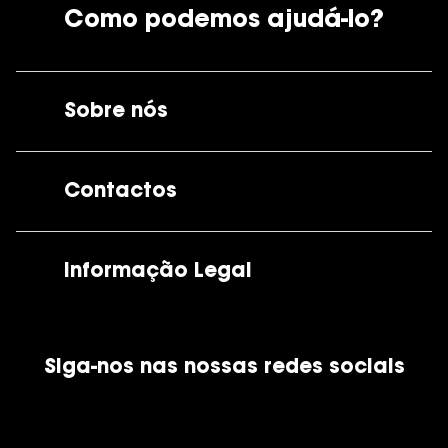
Como podemos ajudá-lo?
Sobre nós
A GrandOptical
Contactos
As nossas lojas
Por e-mail:
apoiocliente@grandoptical.pt
Informação Legal
Condições Comerciais
Siga-nos nas nossas redes sociais
Política de Cookies
Política de Privacidade