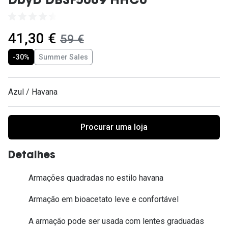
DbyD DBSF5009 HHC0
Ver todas
Cuidado
agora:
41,30 €
era:
59 €
Vantagens
-30%
Summer Sales
Azul / Havana
Procurar uma loja
Detalhes
Armações quadradas no estilo havana
Armação em bioacetato leve e confortável
A armação pode ser usada com lentes graduadas