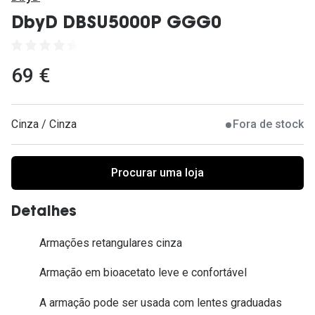
Ver todas
DbyD DBSU5000P GGG0
Cuidado
Vantagens
69 €
Cinza / Cinza
Fora de stock
Procurar uma loja
Detalhes
Armações retangulares cinza
Armação em bioacetato leve e confortável
A armação pode ser usada com lentes graduadas