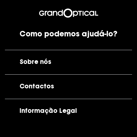
Como podemos ajudá-lo?
Sobre nós
A GrandOptical
Contactos
As nossas lojas
Por e-mail:
apoiocliente@grandoptical.pt
Informação Legal
Condições Comerciais