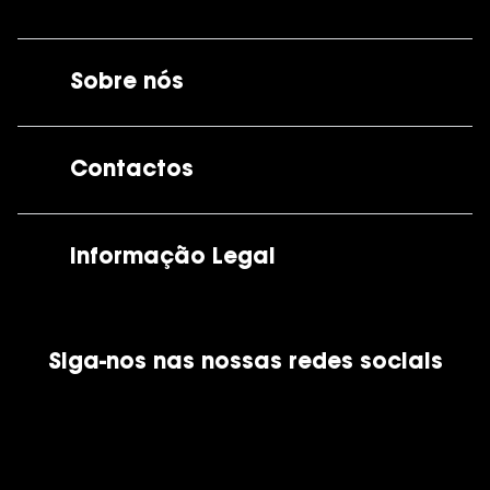
Sobre nós
A GrandOptical
Contactos
As nossas lojas
Por e-mail:
apoiocliente@grandoptical.pt
Informação Legal
Condições Comerciais
Siga-nos nas nossas redes sociais
Política de Cookies
Política de Privacidade
Financiamento