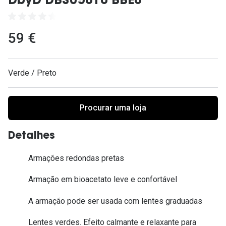
DbyD DBSU5010 BBE0
Ver todas
Cuidado
59 €
Vantagens
Verde / Preto
Procurar uma loja
Detalhes
Armações redondas pretas
Armação em bioacetato leve e confortável
A armação pode ser usada com lentes graduadas
Lentes verdes. Efeito calmante e relaxante para