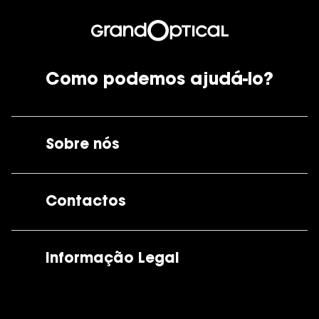
Como podemos ajudá-lo?
Sobre nós
A GrandOptical
Contactos
As nossas lojas
Por e-mail:
apoiocliente@grandoptical.pt
Informação Legal
Condições Comerciais