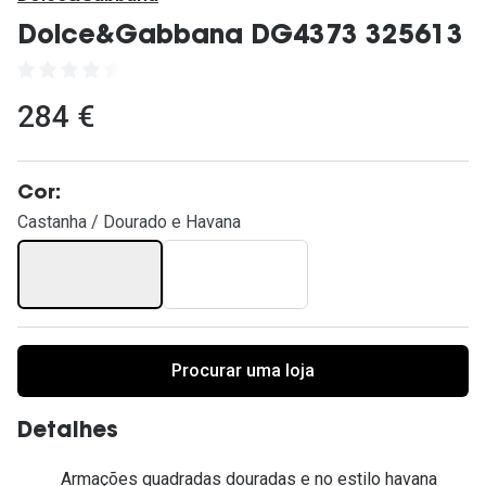
Ver todas
Dolce&Gabbana DG4373 325613
Cuidado
Vantagens
284 €
Cor:
Castanha / Dourado e Havana
Procurar uma loja
Detalhes
Armações quadradas douradas e no estilo havana