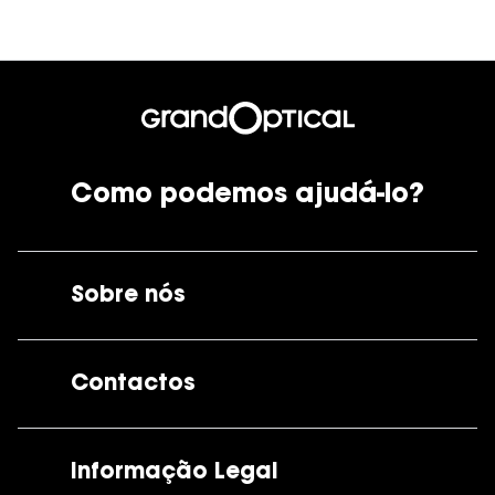
Como podemos ajudá-lo?
Sobre nós
A GrandOptical
Contactos
As nossas lojas
Por e-mail:
apoiocliente@grandoptical.pt
Informação Legal