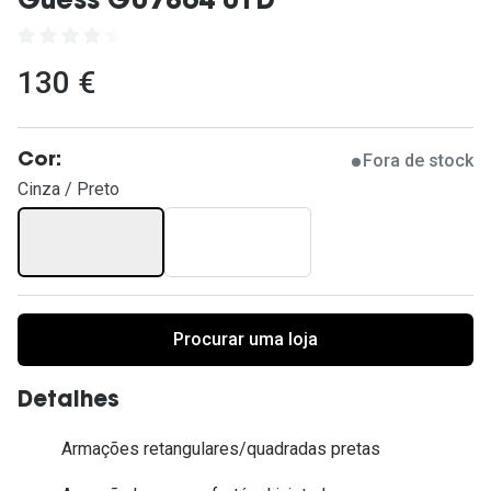
Guess GU7864 01D
Ver todas
Cuidado
130 €
Vantagens
Fora de stock
Cor:
Cinza / Preto
Procurar uma loja
Detalhes
Armações retangulares/quadradas pretas