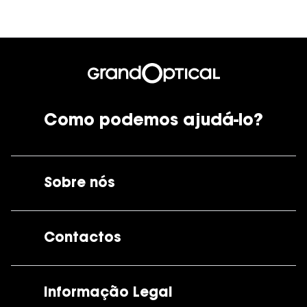
Como podemos ajudá-lo?
Sobre nós
A GrandOptical
Contactos
As nossas lojas
Por e-mail:
apoiocliente@grandoptical.pt
Informação Legal