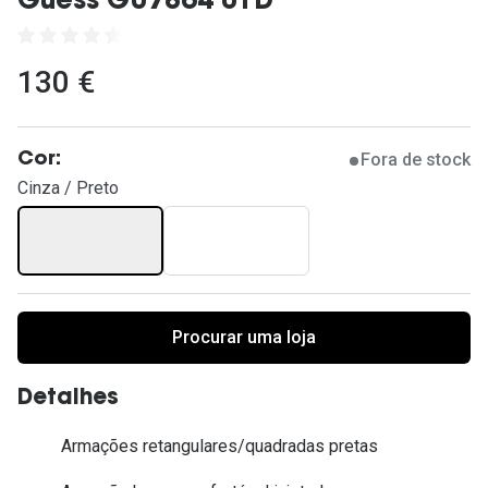
Guess GU7864 01D
Ver todas
Cuidado
130 €
Vantagens
Fora de stock
Cor:
Cinza / Preto
Procurar uma loja
Detalhes
Armações retangulares/quadradas pretas