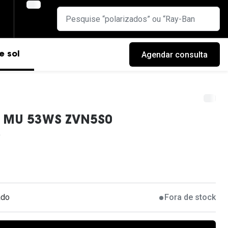
Agendar consulta
e sol
u MU 53WS ZVN5S0
ado
Fora de stock
cas