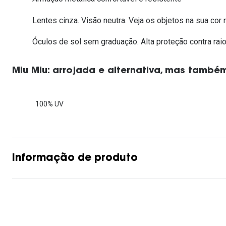
Lentes de contacto que previnem e aliviam a
Inês Correia
Aviador
Fadiga Digital
Lentes cinza. Visão neutra. Veja os objetos na sua cor n
Ver todas
Rectangular / Quadrado
Óculos de sol sem graduação. Alta proteção contra raio
Reciclagem de lentes de
contacto
Miu Miu: arrojada e alternativa, mas també
100% UV
Informação de produto