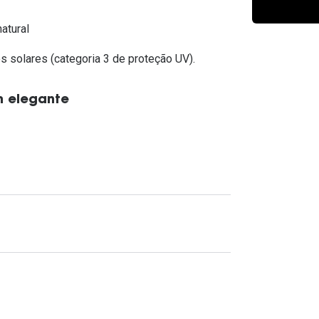
Ver todas
Todas as marcas
Gotas oftálmicas
atural
Financiamento
s solares (categoria 3 de proteção UV).
m elegante