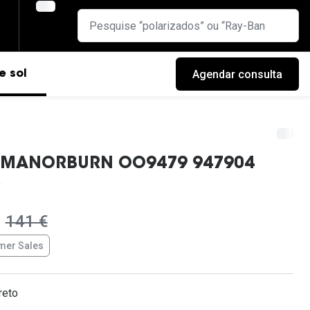
Agendar consulta
e sol
 MANORBURN OO9479 947904
era:
141 €
er Sales
cas
reto