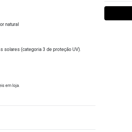
Ver todas
Todas as marcas
Gotas oftálmicas
Financiamento
r natural
s solares (categoria 3 de proteção UV).
is em loja.