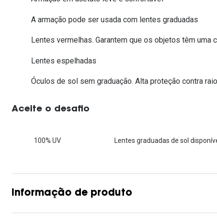
Lentes de contacto que previnem e aliviam a
Inês Correia
Aviador
Fadiga Digital
A armação pode ser usada com lentes graduadas
Ver todas
Rectangular / Quadrado
Lentes vermelhas. Garantem que os objetos têm uma co
Reciclagem de lentes de
contacto
Lentes espelhadas
Óculos de sol sem graduação. Alta proteção contra raio
Aceite o desafio
100% UV
Lentes graduadas de sol disponíve
Informação de produto