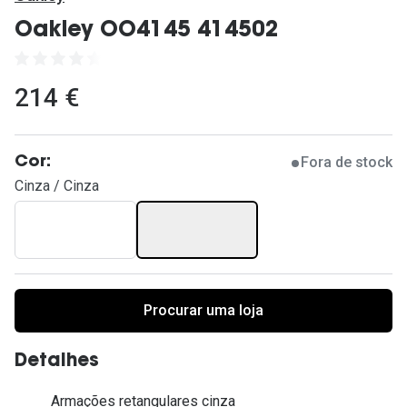
Ver todas
Oakley OO4145 414502
Cuidado
Vantagens
214 €
Fora de stock
Cor:
Cinza / Cinza
Procurar uma loja
Detalhes
Armações retangulares cinza