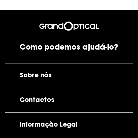
Como podemos ajudá-lo?
Sobre nós
A GrandOptical
Contactos
As nossas lojas
Por e-mail:
apoiocliente@grandoptical.pt
Informação Legal