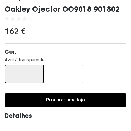
Ver todas
Oakley Ojector OO9018 901802
Cuidado
Vantagens
162 €
Cor:
Azul / Transparente
Procurar uma loja
Detalhes