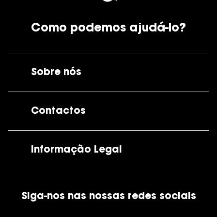
Como podemos ajudá-lo?
Sobre nós
A GrandOptical
Contactos
As nossas lojas
Por e-mail:
apoiocliente@grandoptical.pt
Informação Legal
Condições Comerciais
Siga-nos nas nossas redes sociais
Política de Cookies