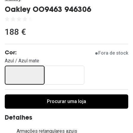
Ver todas
Oakley OO9463 946306
Cuidado
Vantagens
188 €
Fora de stock
Cor:
Azul / Azul mate
Procurar uma loja
Detalhes
Armações retangulares azuis