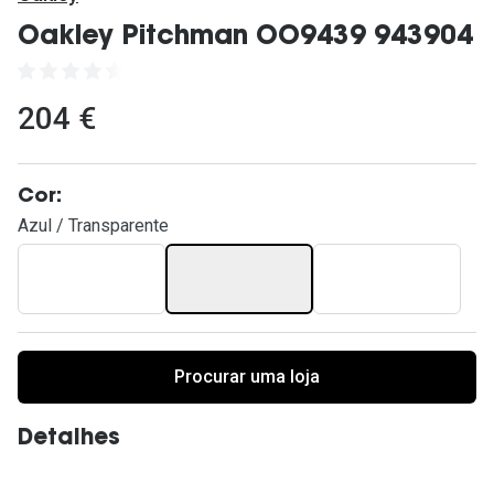
Ver todas
Oakley Pitchman OO9439 943904
Cuidado
Vantagens
204 €
Cor:
Azul / Transparente
Procurar uma loja
Detalhes