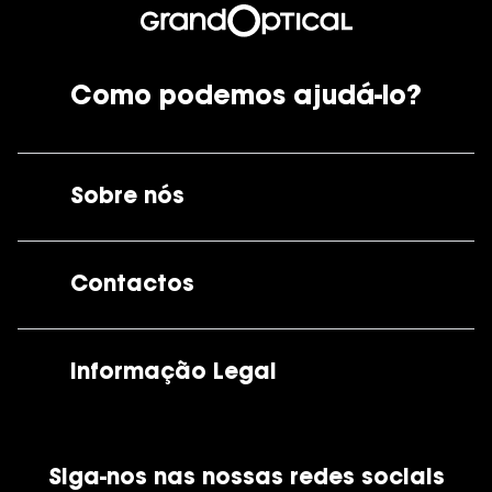
Como podemos ajudá-lo?
Sobre nós
A GrandOptical
Contactos
As nossas lojas
Por e-mail:
apoiocliente@grandoptical.pt
Informação Legal
Condições Comerciais
Siga-nos nas nossas redes sociais
Política de Cookies