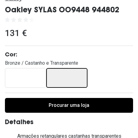
Ver todas
Oakley SYLAS OO9448 944802
Cuidado
Vantagens
131 €
Cor:
Bronze / Castanho e Transparente
Procurar uma loja
Detalhes
Armações retangulares castanhas transparentes