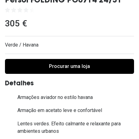
Persol FOLDING PO0714 24/31
Ver todas
Cuidado
305 €
Vantagens
Verde / Havana
Procurar uma loja
Detalhes
Armações aviador no estilo havana
Armação em acetato leve e confortável
Lentes verdes. Efeito calmante e relaxante para
ambientes urbanos