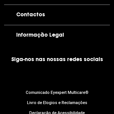
A GrandOptical
Contactos
As nossas lojas
Por e-mail:
apoiocliente@grandoptical.pt
Informação Legal
Condições Comerciais
Siga-nos nas nossas redes sociais
Política de Cookies
Política de Privacidade
Financiamento
Comunicado Eyexpert Multicare®
Livro de Elogios e Reclamações
Declaração de Acessibilidade