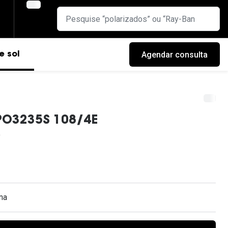
Agendar consulta
e sol
 PO3235S 108/4E
na
cas