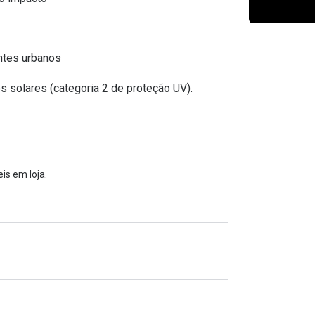
Ver todas
Todas as marcas
Gotas oftálmicas
Financiamento
entes urbanos
s solares (categoria 2 de proteção UV).
is em loja.