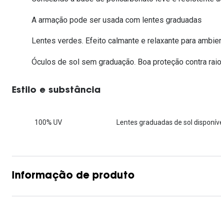
Lentes de contacto que previnem e aliviam a
Inês Correia
Aviador
Fadiga Digital
A armação pode ser usada com lentes graduadas
Ver todas
Rectangular / Quadrado
Lentes verdes. Efeito calmante e relaxante para ambi
Reciclagem de lentes de
contacto
Óculos de sol sem graduação. Boa proteção contra raio
Estilo e substância
100% UV
Lentes graduadas de sol disponíve
Informação de produto