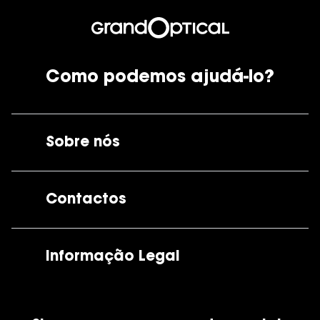
Como podemos ajudá-lo?
Sobre nós
A GrandOptical
Contactos
As nossas lojas
Por e-mail:
apoiocliente@grandoptical.pt
Informação Legal
Condições Comerciais