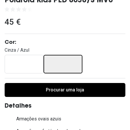
Polaroid Kids PLD 8038/S MVU
Ver todas
Cuidado
45 €
Vantagens
Cor:
Cinza / Azul
Procurar uma loja
Detalhes
Armações ovais azuis