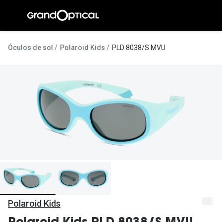
Ir para o
conteúdo
A Gran
Óculos de sol
Polaroid Kids
PLD 8038/S MVU
Compromi
Histórias
@suissas
Pedro Nor
Marta Villa
Luís Corre
Ayres Gon
Inês Corre
Polaroid Kids