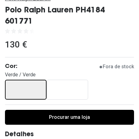
Ver todas
Polo Ralph Lauren PH4184
Cuidado
601771
Vantagens
130 €
Fora de stock
Cor:
Verde / Verde
Procurar uma loja
Detalhes