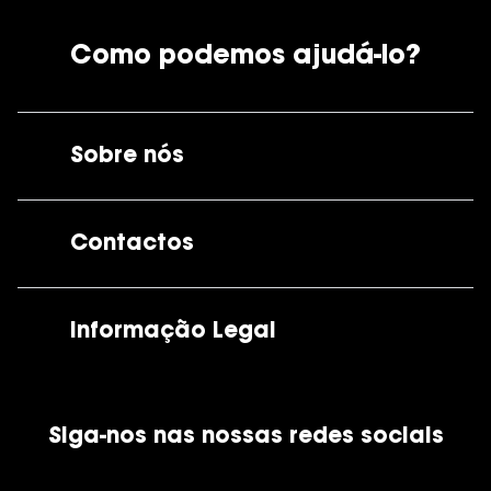
Como podemos ajudá-lo?
Sobre nós
A GrandOptical
Contactos
As nossas lojas
Por e-mail:
apoiocliente@grandoptical.pt
Informação Legal
Condições Comerciais
Siga-nos nas nossas redes sociais
Política de Cookies
Política de Privacidade