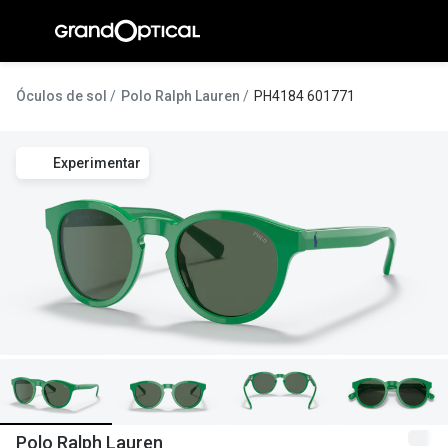
Ir para o
conteúdo
A Gran
Óculos de sol
Polo Ralph Lauren
PH4184 601771
Compromi
Experimentar
Histórias
@suissas
Pedro Nor
Marta Villa
Luís Corre
Ayres Gon
Inês Corre
Polo Ralph Lauren