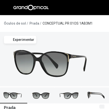
Ir para o
conteúdo
A Gran
Óculos de sol
Prada
CONCEPTUAL PR 01OS 1AB3M1
Compromi
Experimentar
Histórias
@suissas
Pedro Nor
Marta Villa
Luís Corre
Ayres Gon
Inês Corre
Prada