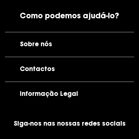
Como podemos ajudá-lo?
Sobre nós
A GrandOptical
Contactos
As nossas lojas
Por e-mail:
apoiocliente@grandoptical.pt
Informação Legal
Condições Comerciais
Siga-nos nas nossas redes sociais
Política de Cookies
Política de Privacidade