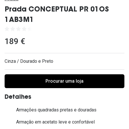
Ver todas
Prada CONCEPTUAL PR 01OS
Cuidado
1AB3M1
Vantagens
189 €
Cinza / Dourado e Preto
Procurar uma loja
Detalhes
Armações quadradas pretas e douradas
Armação em acetato leve e confortável