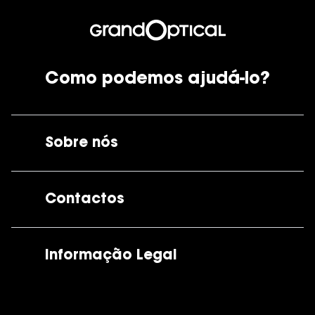
Como podemos ajudá-lo?
Sobre nós
A GrandOptical
Contactos
As nossas lojas
Por e-mail:
apoiocliente@grandoptical.pt
Informação Legal
Condições Comerciais