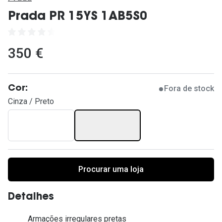
Ver todas
Prada PR 15YS 1AB5S0
Cuidado
Vantagens
350 €
Fora de stock
Cor:
Cinza / Preto
Procurar uma loja
Detalhes
Armações irregulares pretas