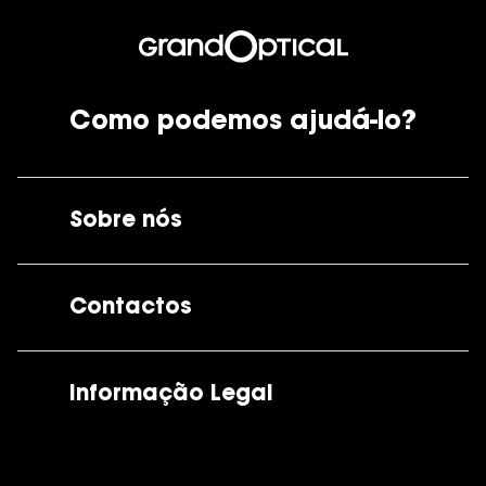
Como podemos ajudá-lo?
Sobre nós
A GrandOptical
Contactos
As nossas lojas
Por e-mail:
apoiocliente@grandoptical.pt
Informação Legal
Condições Comerciais