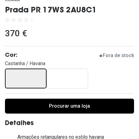
Ver todas
Prada PR 17WS 2AU8C1
Cuidado
Vantagens
370 €
Fora de stock
Cor:
Castanha / Havana
Procurar uma loja
Detalhes
Armações retangulares no estilo havana