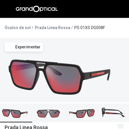
Ir para o
conteúdo
A Gran
Óculos de sol
Prada Linea Rossa
PS 01XS DG008F
Compromi
Experimentar
Histórias
@suissas
Pedro Nor
Marta Villa
Luís Corre
Ayres Gon
Inês Corre
Prada Linea Rossa