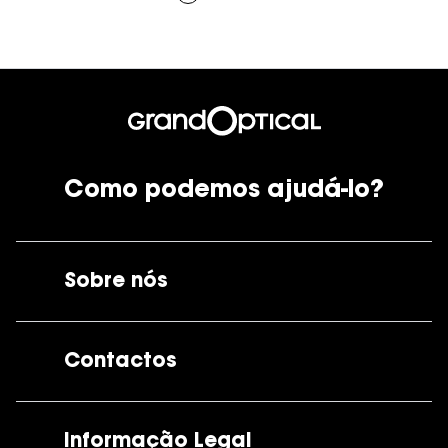
Como podemos ajudá-lo?
Sobre nós
A GrandOptical
Contactos
As nossas lojas
Por e-mail:
apoiocliente@grandoptical.pt
Informação Legal