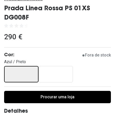
Ver todas
Prada Linea Rossa PS 01XS
Cuidado
DG008F
Vantagens
290 €
Fora de stock
Cor:
Azul / Preto
Procurar uma loja
Detalhes