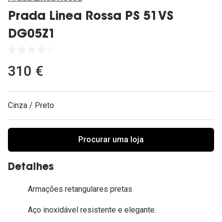
Ver todas
Prada Linea Rossa PS 51VS
Cuidado
DG05Z1
Vantagens
310 €
Cinza / Preto
Procurar uma loja
Detalhes
Armações retangulares pretas
Aço inoxidável resistente e elegante.