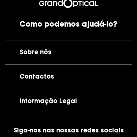
Como podemos ajudá-lo?
Sobre nós
A GrandOptical
Contactos
As nossas lojas
Por e-mail:
apoiocliente@grandoptical.pt
Informação Legal
Condições Comerciais
Siga-nos nas nossas redes sociais
Política de Cookies