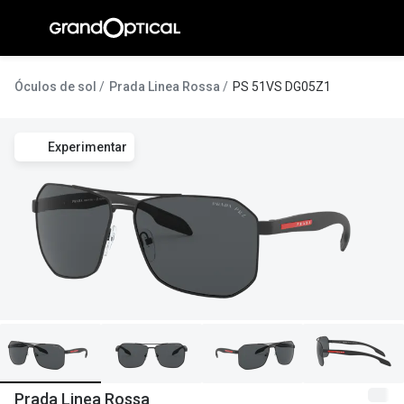
Ir para o
conteúdo
A Gran
Óculos de sol
Prada Linea Rossa
PS 51VS DG05Z1
Compromi
Experimentar
Histórias
@suissas
Pedro Nor
Marta Villa
Luís Corre
Ayres Gon
Inês Corre
Prada Linea Rossa