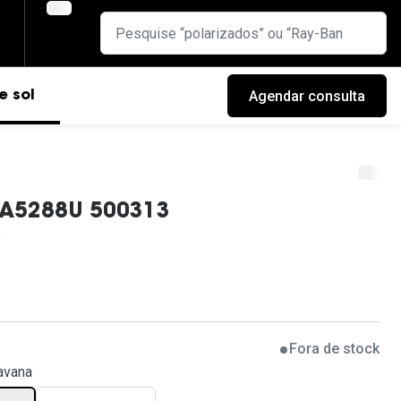
Agendar consulta
e sol
RA5288U 500313
Fora de stock
cas
avana