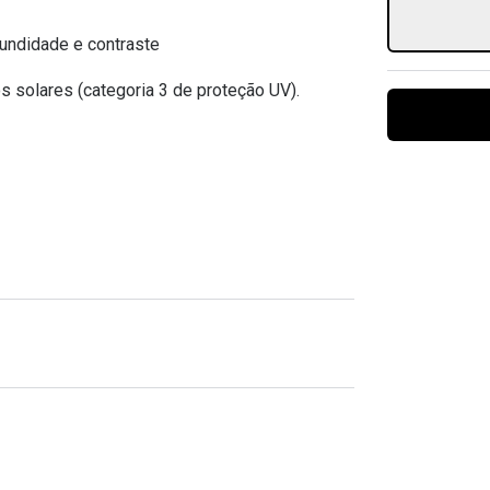
Ver todas
Todas as marcas
Gotas oftálmicas
undidade e contraste
Financiamento
s solares (categoria 3 de proteção UV).