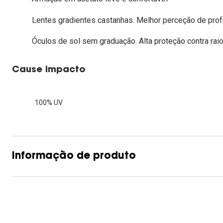
Lentes de contacto que previnem e aliviam a
Inês Correia
Aviador
Fadiga Digital
Lentes gradientes castanhas. Melhor perceção de prof
Ver todas
Rectangular / Quadrado
Óculos de sol sem graduação. Alta proteção contra raio
Reciclagem de lentes de
contacto
Cause impacto
100% UV
Informação de produto