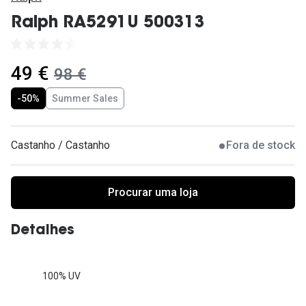
Ver todas
Ralph RA5291U 500313
Cuidado
Vantagens
agora:
49 €
era:
98 €
-50%
Summer Sales
Castanho / Castanho
Fora de stock
Procurar uma loja
Detalhes
100% UV