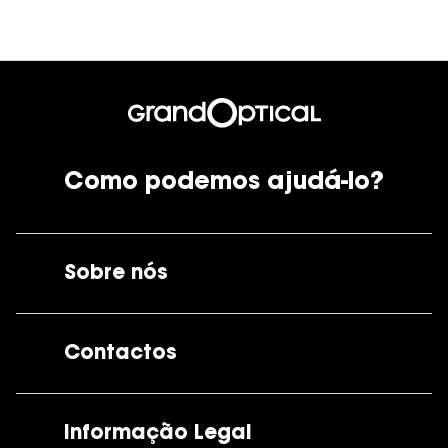
Como podemos ajudá-lo?
Sobre nós
A GrandOptical
Contactos
As nossas lojas
Por e-mail:
apoiocliente@grandoptical.pt
Informação Legal