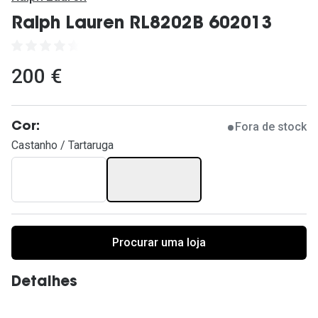
Ver todas
Ralph Lauren RL8202B 602013
Cuidado
Vantagens
200 €
Fora de stock
Cor:
Castanho / Tartaruga
Procurar uma loja
Detalhes