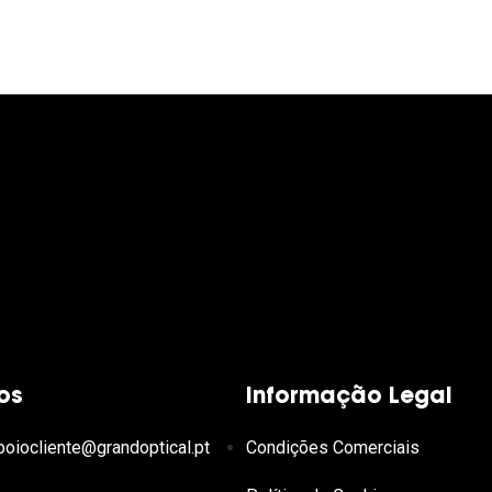
os
Informação Legal
poiocliente@grandoptical.pt
Condições Comerciais