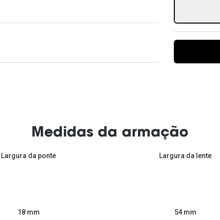
Ver todas
Todas as marcas
Gotas oftálmicas
Financiamento
Medidas da armação
Largura da ponte
Largura da lente
54 mm
18 mm