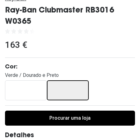
Ver todas
Ray-Ban Clubmaster RB3016
Cuidado
W0365
Vantagens
163 €
Cor:
Verde / Dourado e Preto
Procurar uma loja
Detalhes