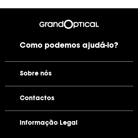
Como podemos ajudá-lo?
Sobre nós
A GrandOptical
Contactos
As nossas lojas
Por e-mail:
apoiocliente@grandoptical.pt
Informação Legal