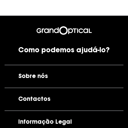
Como podemos ajudá-lo?
Sobre nós
A GrandOptical
Contactos
As nossas lojas
Por e-mail:
apoiocliente@grandoptical.pt
Informação Legal