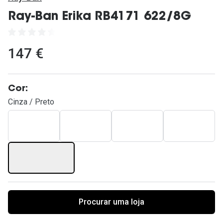
Ver todas
Ray-Ban Erika RB4171 622/8G
Cuidado
Vantagens
147 €
Cor:
Cinza / Preto
Procurar uma loja