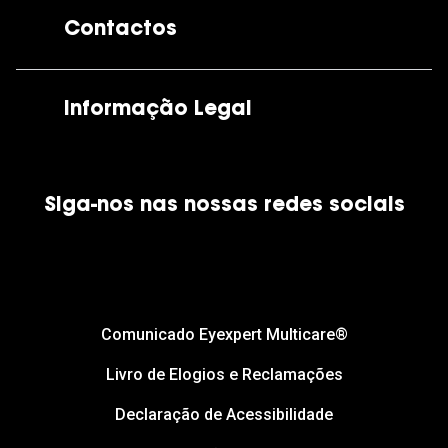
A GrandOptical
Contactos
As nossas lojas
Por e-mail:
apoiocliente@grandoptical.pt
Informação Legal
Condições Comerciais
Siga-nos nas nossas redes sociais
Política de Cookies
Política de Privacidade
Financiamento
Comunicado Eyexpert Multicare®
Livro de Elogios e Reclamações
Declaração de Acessibilidade