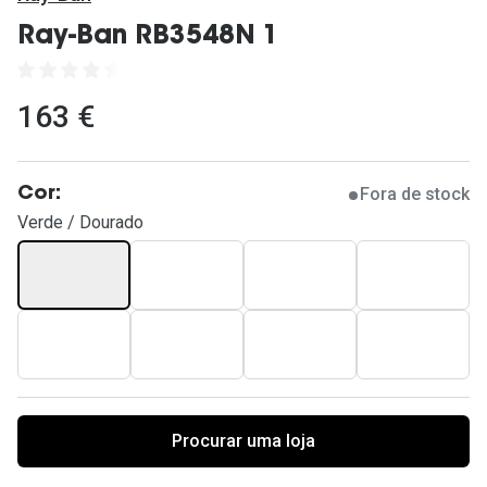
Ver todas
Ray-Ban RB3548N 1
Cuidado
Vantagens
163 €
Fora de stock
Cor:
Verde / Dourado
Procurar uma loja