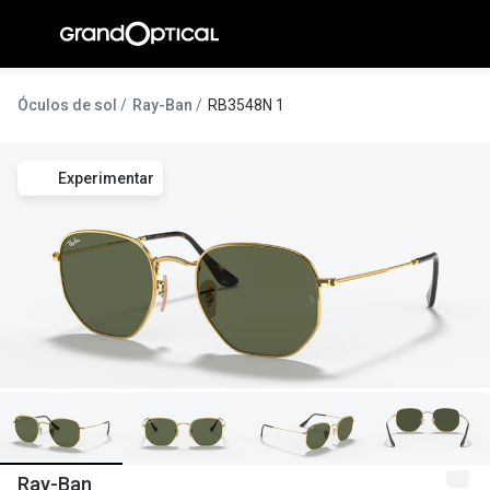
Ir para o
conteúdo
A Gran
Óculos de sol
Ray-Ban
RB3548N 1
Compromi
Experimentar
Histórias
@suissas
Pedro Nor
Marta Villa
Luís Corre
Ayres Gon
Inês Corre
Ray-Ban