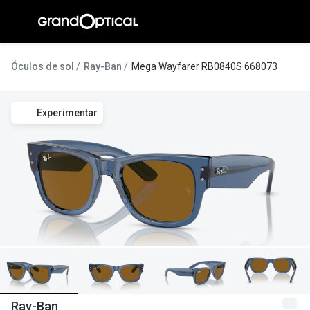
Ir para o
conteúdo
A Gran
Óculos de sol
Ray-Ban
Mega Wayfarer RB0840S 668073
Compromi
Experimentar
Histórias
@suissas
Pedro Nor
Marta Villa
Luís Corre
Ayres Gon
Inês Corre
Ray-Ban