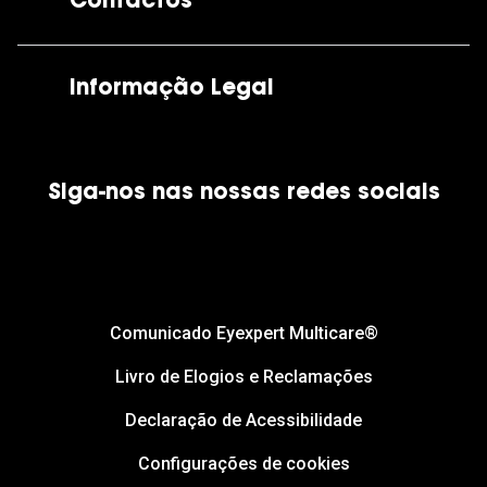
Contactos
As nossas lojas
Por e-mail:
apoiocliente@grandoptical.pt
Informação Legal
Condições Comerciais
Siga-nos nas nossas redes sociais
Política de Cookies
Política de Privacidade
Financiamento
Comunicado Eyexpert Multicare®
Livro de Elogios e Reclamações
Declaração de Acessibilidade
Configurações de cookies