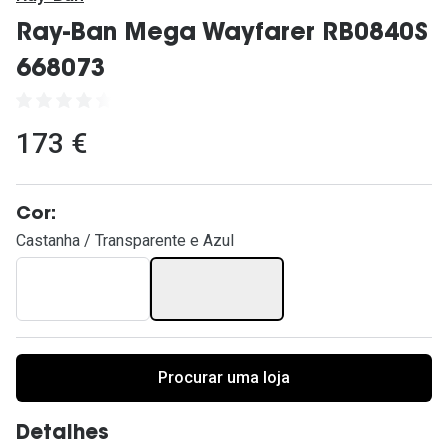
Ver todas
Ray-Ban Mega Wayfarer RB0840S
Cuidado
668073
Vantagens
173 €
Cor:
Castanha / Transparente e Azul
Procurar uma loja
Detalhes