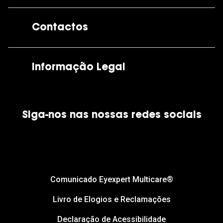
A GrandOptical
Contactos
As nossas lojas
Por e-mail:
apoiocliente@grandoptical.pt
Informação Legal
Condições Comerciais
Siga-nos nas nossas redes sociais
Política de Cookies
Política de Privacidade
Financiamento
Comunicado Eyexpert Multicare®
Livro de Elogios e Reclamações
Declaração de Acessibilidade