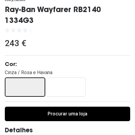
Ver todas
Ray-Ban Wayfarer RB2140
Cuidado
1334G3
Vantagens
243 €
Cor:
Cinza / Rosa e Havana
Procurar uma loja
Detalhes